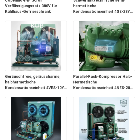
Copeland 4HP Scroll
Schwerlasttechnische semi-
Verflüssigungssatz 380V für
hermetische
Kühlhaus-Gefrierschrank
Kondensationseinheit 4GE-23Y
FORDERN
20PS Große Kaltlagerung 380V
50Hz
SIE EIN
ZITAT
SITEMAP
DATENSCHUTZRICHTLINIE
Geräuschfreie, geräuscharme,
Parallel-Rack-Kompressor Halb-
halbhermetische
Hermetische
Kondensationseinheit 4VES-10Y
Kondensationseinheit 4NES-20Y
Schallschutz Kühlraum 380V
Industrielle Kühlspeichersystem