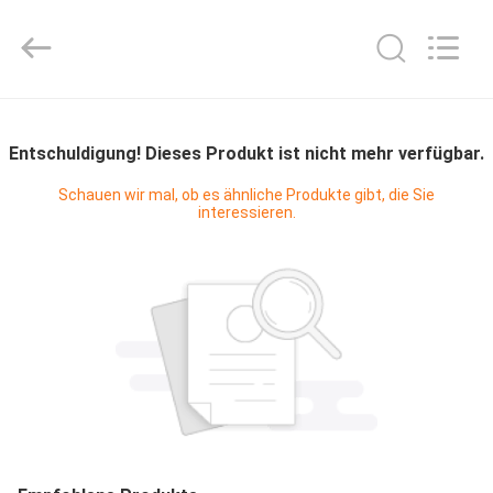
Shanghai KUB
Refrigeration
Equipment
Co.,
Ltd..
All
Rights
Reserved.
HAUS
Entschuldigung! Dieses Produkt ist nicht mehr verfügbar.
PRODUKTE
Schauen wir mal, ob es ähnliche Produkte gibt, die Sie
interessieren.
VR
SHOW
ÜBER
UNS
FABRIK-