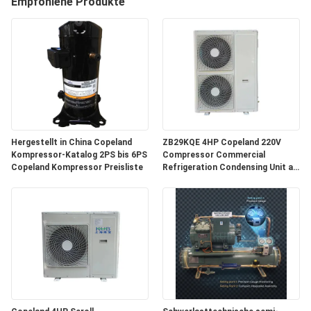
Empfohlene Produkte
AUSFLUG
QUALITÄTSKONTROLLE
TRETEN
SIE
MIT
Hergestellt in China Copeland
ZB29KQE 4HP Copeland 220V
Kompressor-Katalog 2PS bis 6PS
Compressor Commercial
UNS
Copeland Kompressor Preisliste
Refrigeration Condensing Unit air
Cooled Condenser Unit for Cold
IN
Room
VERBINDUNG
NACHRICHTEN
FÄLLE