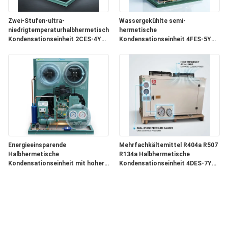
Zwei-Stufen-ultra-
Wassergekühlte semi-
niedrigtemperaturhalbhermetische
hermetische
Kondensationseinheit 2CES-4Y
Kondensationseinheit 4FES-5Y
Tiefkühlung -40 °C
Shell Tube Condenser
Industriekühlung
Energieeinsparende
Mehrfachkältemittel R404a R507
Halbhermetische
R134a Halbhermetische
Kondensationseinheit mit hoher
Kondensationseinheit 4DES-7Y
COP 4EES-6Y
Universalkühlung