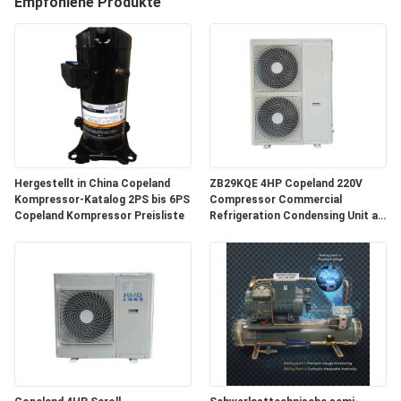
Empfohlene Produkte
AUSFLUG
QUALITÄTSKONTROLLE
TRETEN
SIE
MIT
Hergestellt in China Copeland
ZB29KQE 4HP Copeland 220V
Kompressor-Katalog 2PS bis 6PS
Compressor Commercial
UNS
Copeland Kompressor Preisliste
Refrigeration Condensing Unit air
Cooled Condenser Unit for Cold
IN
Room
VERBINDUNG
NACHRICHTEN
FÄLLE