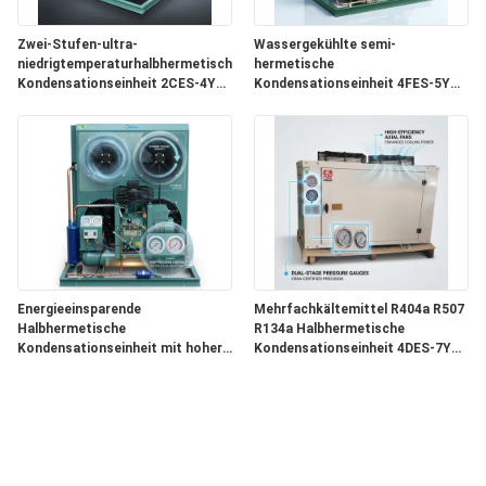
Zwei-Stufen-ultra-
Wassergekühlte semi-
niedrigtemperaturhalbhermetische
hermetische
Kondensationseinheit 2CES-4Y
Kondensationseinheit 4FES-5Y
Tiefkühlung -40 °C
Shell Tube Condenser
Industriekühlung
Energieeinsparende
Mehrfachkältemittel R404a R507
Halbhermetische
R134a Halbhermetische
Kondensationseinheit mit hoher
Kondensationseinheit 4DES-7Y
COP 4EES-6Y
Universalkühlung