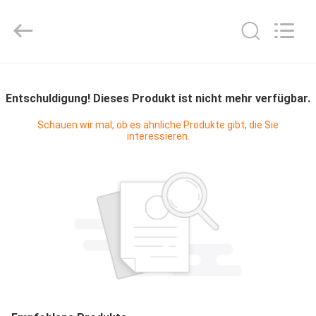
Shanghai KUB
Refrigeration
Equipment
Co.,
Ltd..
All
Rights
Reserved.
HAUS
Entschuldigung! Dieses Produkt ist nicht mehr verfügbar.
PRODUKTE
Schauen wir mal, ob es ähnliche Produkte gibt, die Sie
interessieren.
VR
SHOW
ÜBER
UNS
FABRIK-