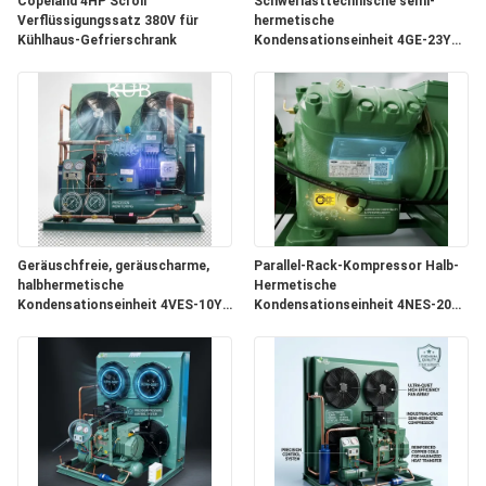
Copeland 4HP Scroll
Schwerlasttechnische semi-
Verflüssigungssatz 380V für
hermetische
Kühlhaus-Gefrierschrank
Kondensationseinheit 4GE-23Y
FORDERN
20PS Große Kaltlagerung 380V
50Hz
SIE EIN
ZITAT
SITEMAP
DATENSCHUTZRICHTLINIE
Geräuschfreie, geräuscharme,
Parallel-Rack-Kompressor Halb-
halbhermetische
Hermetische
Kondensationseinheit 4VES-10Y
Kondensationseinheit 4NES-20Y
Schallschutz Kühlraum 380V
Industrielle Kühlspeichersystem