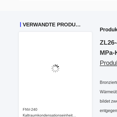
VERWANDTE PRODUKTE
Produk
ZL26-
MPa-K
Produk
Bronziert
Wärmeübe
bildet zw
FNV-240
entgegen
Kaltraumkondensationseinheit