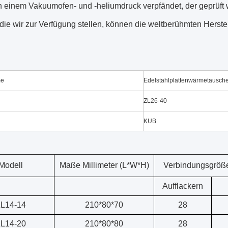
 einem Vakuumofen- und -heliumdruck verpfändet, der geprüft w
die wir zur Verfügung stellen, können die weltberühmten Herstel
me
Edelstahlplattenwärmetausch
ZL26-40
KUB
Modell
Maße Millimeter (L*W*H)
Verbindungsgröße
Aufflackern
L14-14
210*80*70
28
L14-20
210*80*80
28