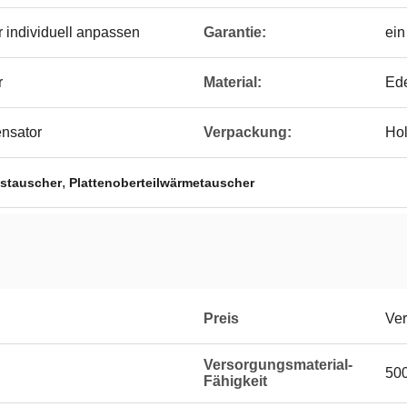
 individuell anpassen
Garantie:
ein
r
Material:
Ede
nsator
Verpackung:
Hol
,
stauscher
Plattenoberteilwärmetauscher
Preis
Ver
Versorgungsmaterial-
500
Fähigkeit