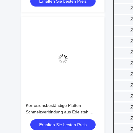
Erhalten Sie besten Preis
Z
Z
Z
Z
Z
Z
Z
Z
Z
Korrosionsbeständige Platten-
Z
Schmelzverbindung aus Edelstahl
Z
316L-Plattenwärmetauscher für
Erhalten Sie besten Preis
chemische Arbeitsbedingungen
Z