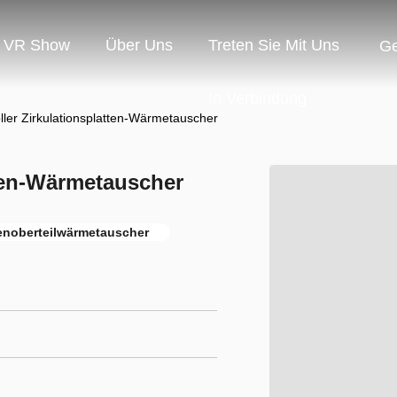
VR Show
Über Uns
Treten Sie Mit Uns
G
In Verbindung
ller Zirkulationsplatten-Wärmetauscher
tten-Wärmetauscher
tenoberteilwärmetauscher