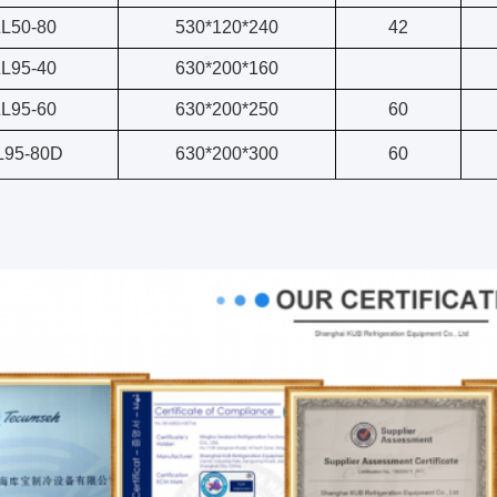
L50-80
530*120*240
42
L95-40
630*200*160
L95-60
630*200*250
60
L95-80D
630*200*300
60