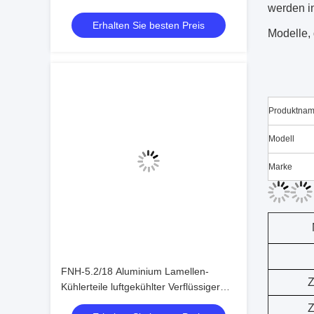
werden in
Ersatzteile Mondluftgekühlte
Erhalten Sie besten Preis
Kondensatoren
Modelle, 
Produktna
Modell
Marke
FNH-5.2/18 Aluminium Lamellen-
Z
Kühlerteile luftgekühlter Verflüssiger
Kälte-Verflüssiger
Z