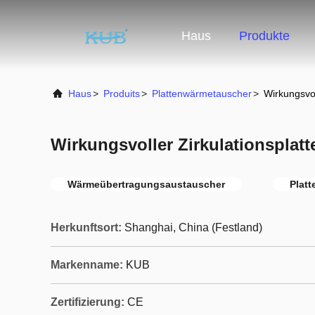
Haus
Produkte
Haus
>
Produits
>
Plattenwärmetauscher
>
Wirkungsvo
Wirkungsvoller Zirkulationspla
Wärmeübertragungsaustauscher
Plat
Herkunftsort:
Shanghai, China (Festland)
Markenname:
KUB
Zertifizierung:
CE