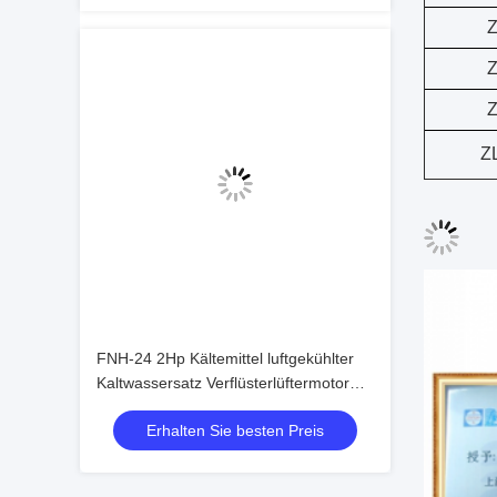
Z
Z
Z
Z
FNH-24 2Hp Kältemittel luftgekühlter
Kaltwassersatz Verflüsterlüftermotor
Design Lüfterkonvektor Verflüsterer
Erhalten Sie besten Preis