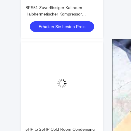
BFS51 Zuverlässiger Kaltraum
Halbhermetischer Kompressor
Kondensationseinheit Kaltlager
Erhalten Sie besten Preis
Kühlvorrichtung Einfach zu bedienen
5HP to 25HP Cold Room Condensing