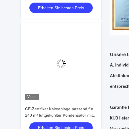
Condensing Unit air Cooled Condenser
Erhalten Sie besten Preis
Unit for Cold Room
Unsere D
A. Indivi
Abkühlung
entsprec
Video
Garantie 
CE-Zertifikat Kälteanlage passend für
240 m² luftgekühlter Kondensator mit
KUB liefe
vier Lüftern 25 PS Kolbenverdichter
Erhalten Sie besten Preis
Verflüssigungssatz Preis