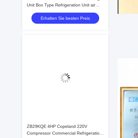
Unit Box Type Refrigeration Unit air
Cooled Condensing Low-noise
Erhalten Sie besten Preis
Refrigeration Unit
ZB29KQE 4HP Copeland 220V
Compressor Commercial Refrigeration