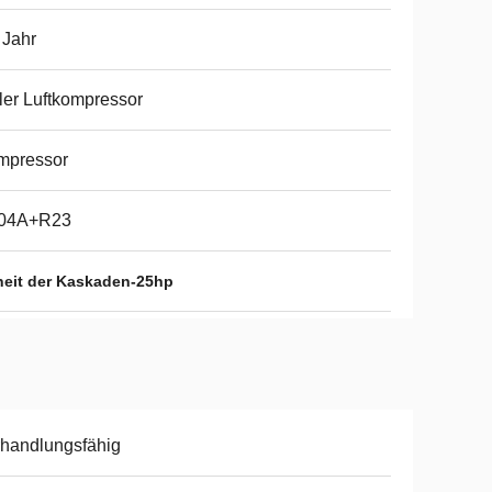
 Jahr
ller Luftkompressor
mpressor
04A+R23
heit der Kaskaden-25hp
handlungsfähig