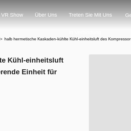
VR Show
Über Uns
Treten Sie Mit Uns
G
In Verbindung
>
halb hermetische Kaskaden-kühlte Kühl-einheitsluft des Kompresso
e Kühl-einheitsluft
ende Einheit für