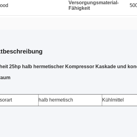
Versorgungsmaterial-
wood
500
Fähigkeit
tbeschreibung
heit 25hp halb hermetischer Kompressor Kaskade und kon
lraum
orart
halb hermetisch
Kühlmittel