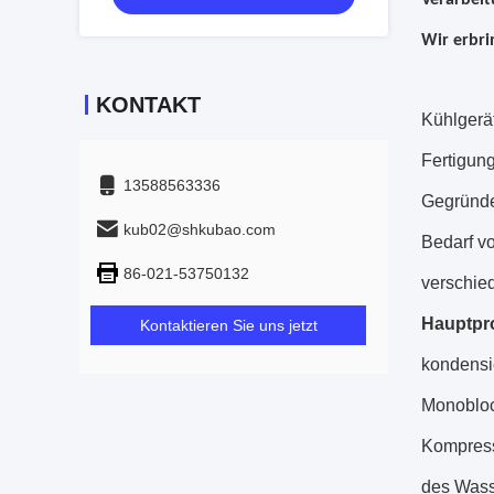
Verarbeit
Wir erbri
KONTAKT
Kühlgerät
Fertigun
13588563336
Gegründe
kub02@shkubao.com
Bedarf v
86-021-53750132
verschie
Hauptpro
Kontaktieren Sie uns jetzt
kondensi
Monobloc
Kompresso
des Wass