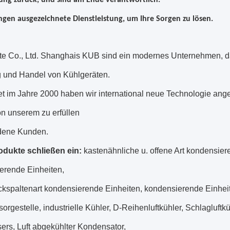
ung zurück, und sind am Ende verantwortlich.
ngen ausgezeichnete Dienstleistung, um Ihre Sorgen zu lösen.
e Co., Ltd. Shanghais KUB sind ein modernes Unternehmen, das 
g und Handel von Kühlgeräten.
t im Jahre 2000 haben wir international neue Technologie an
on unserem zu erfüllen
dene Kunden.
dukte schließen ein:
kastenähnliche u. offene Art kondensier
erende Einheiten,
kspaltenart kondensierende Einheiten, kondensierende Einheit
rgestelle, industrielle Kühler, D-Reihenluftkühler, Schlagluftkü
ers, Luft abgekühlter Kondensator,