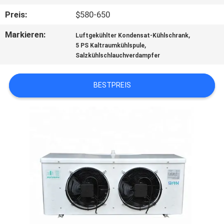
AUSFLUG
Preis:
$580-650
Markieren:
,
QUALITÄTSKONTROLLE
Luftgekühlter Kondensat-Kühlschrank
,
5 PS Kaltraumkühlspule
Salzkühlschlauchverdampfer
TRETEN
SIE
BESTPREIS
MIT
UNS
IN
VERBINDUNG
FORDERN
SIE EIN
ZITAT