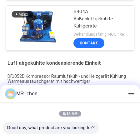
R404A
Außenluftgekühlte
Kühlgeräte
Verhandlungsfähig MOQ:1-teilig/Stücke
KONTAKT
Luft abgekühlte kondensierende Einheit
DFJ052D Kompressor Raumluftkühl- und Heizgerät Kühlung
Wärmeaustauschgerät mit hochwertiger
Aluminiumbeschichtung
MR. chen
KUBD-3501-4D Neuer Zustand Kleiner Verdunstungsluftkühler
Hersteller Hergestellt in China Kühl-Wärmetauscher
6:18 AM
DFA052D Kühl- und Wärmeaustauschteile für Kühlräume und
Kühlgeräte für Kühlräume und Kühlräume
Good day, what product are you looking for?
Beliebte Kategorien
Alle