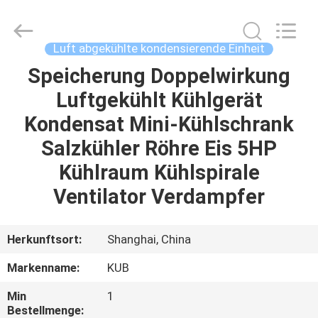
Shanghai KUB
Refrigeration
Equipment
Co.,
Ltd..
Luft abgekühlte kondensierende Einheit
All
Rights
Reserved.
Speicherung Doppelwirkung
HAUS
Luftgekühlt Kühlgerät
PRODUKTE
Kondensat Mini-Kühlschrank
Salzkühler Röhre Eis 5HP
VR
Kühlraum Kühlspirale
SHOW
Ventilator Verdampfer
ÜBER
Herkunftsort:
Shanghai, China
UNS
Markenname:
KUB
Min
1
FABRIK-
Bestellmenge: