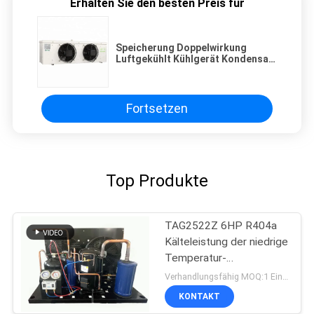
Erhalten Sie den besten Preis für
Speicherung Doppelwirkung
Luftgekühlt Kühlgerät Kondensat
Mini-Kühlschrank Salzkühler
Röhre Eis 5HP Kühlraum
Kühlspirale Ventilator Verdampfer
Fortsetzen
Top Produkte
TAG2522Z 6HP R404a
Kälteleistung der niedrige
Temperatur-
kondensierende Einheits-
Verhandlungsfähig MOQ:1 Einheit/Einheiten
3.75KW
KONTAKT