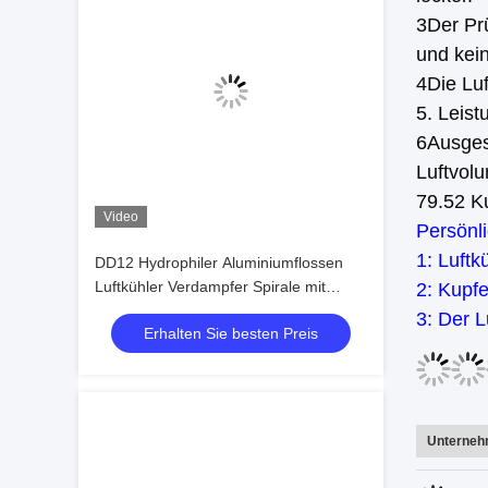
3Der Prü
und kein
4Die Luf
5. Leis
6Ausges
Luftvol
79.52 K
Video
Persönli
1: Luftk
DD12 Hydrophiler Aluminiumflossen
Luftkühler Verdampfer Spirale mit
2: Kupfe
Scharnieren Verdampfer mit
3: Der L
Erhalten Sie besten Preis
Expansionsventil Verdampfer für
Kältezimmer
Unterneh