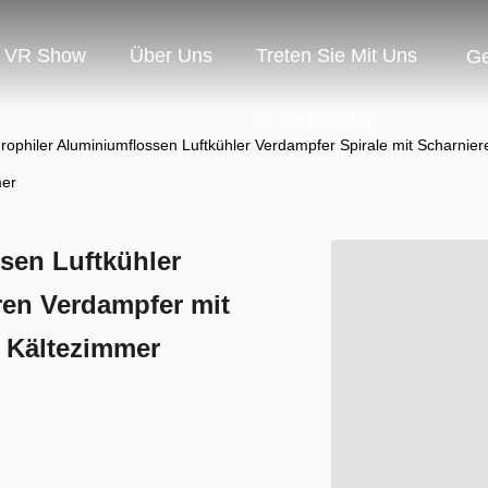
VR Show
Über Uns
Treten Sie Mit Uns
G
In Verbindung
ophiler Aluminiumflossen Luftkühler Verdampfer Spirale mit Scharnier
mer
sen Luftkühler
ren Verdampfer mit
r Kältezimmer