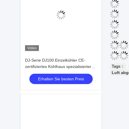
Video
DJ-Serie DJ100 Einzelkühler CE-
Tags：
zertifiziertes Kühlhaus spezialisierter
Luft abg
Luftkühler Verdampfer
Erhalten Sie besten Preis
Deckenverdampfer
Kühlgerätehersteller,Kühlfabrik,
Kühlhaus