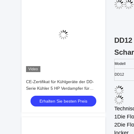
DD12 
Schar
Modell
Video
DD12
CE-Zertifikat für Kühlgeräte der DD-
Serie Kühler 5 HP Verdampfer für
Kühlräume
Erhalten Sie besten Preis
Technis
1Die Flo
2Die Fl
locker.