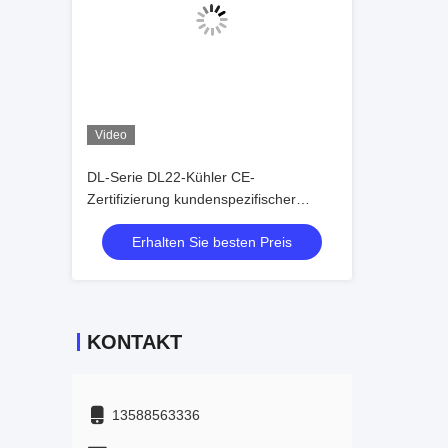
Video
DL-Serie DL22-Kühler CE-
Zertifizierung kundenspezifischer
Luftkühler 3 PS
Erhalten Sie besten Preis
Kälteanlagenverdampfer
Deckenverdampfer, geeignet für
Lagerkühlung, Kühlraum,
Gemüsekühllager
KONTAKT
13588563336