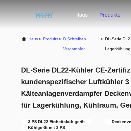
Haus
Produkte
Haus
>
Produits
>
D Schreiben
>
DL-Serie DL22
Verdampfer
Lagerkühlung
DL-Serie DL22-Kühler CE-Zertifi
kundenspezifischer Luftkühler 3
Kälteanlagenverdampfer Deckenv
für Lagerkühlung, Kühlraum, G
3 PS DL22 Einheitskühlgerät
Deckenve
Kühlgerät mit 3 PS