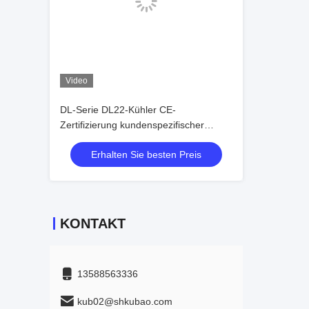
Video
DL-Serie DL22-Kühler CE-
Zertifizierung kundenspezifischer
Luftkühler 3 PS
Erhalten Sie besten Preis
Kälteanlagenverdampfer
Deckenverdampfer, geeignet für
Lagerkühlung, Kühlraum,
Gemüsekühllager
KONTAKT
13588563336
kub02@shkubao.com