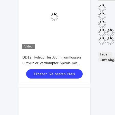
Video
Tags：
DD12 Hydrophiler Aluminiumflossen
Luft abg
Luftkühler Verdampfer Spirale mit
Scharnieren Verdampfer mit
Erhalten Sie besten Preis
Expansionsventil Verdampfer für
Kältezimmer