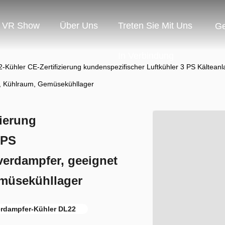
VR Show
Über Uns
Treten Sie Mit Uns
G
In Verbindung
-Kühler CE-Zertifizierung kundenspezifischer Luftkühler 3 PS Kältea
, Kühlraum, Gemüsekühllager
zierung
 PS
erdampfer, geeignet
emüsekühllager
rdampfer-Kühler DL22