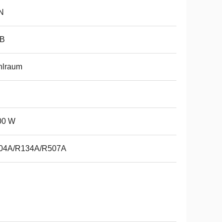
N
B
hlraum
00 W
04A/R134A/R507A