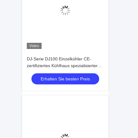
Video
DJ-Serie DJ100 Einzelkühler CE-
zertifiziertes Kühlhaus spezialisierter
Luftkühler Verdampfer
Erhalten Sie besten Preis
Deckenverdampfer
Kühlgerätehersteller,Kühlfabrik,
Kühlhaus