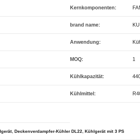
Kernkomponenten:
FA
brand name:
KU
Anwendung:
Kü
MOQ:
1
Kühlkapazität:
44
Kühlmittel:
R4
,
,
lgerät
Deckenverdampfer-Kühler DL22
Kühlgerät mit 3 PS