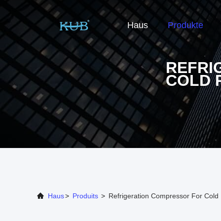
Haus
Produkte
REFRI
COLD 
Haus
>
Produits
>
Refrigeration Compressor For Cold