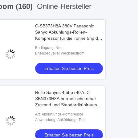
Room (160)
Online-Hersteller
C-SB373H8A 380V Panasonic
Sanyo Abkühlungs-Rollen-
Kompressor für die Tonne 5hp des
Kühlraum-Standard-5 lärmarm
Bedingung: Neu
Energiequelle: Wechselstrom
Erhalten Sie besten Preis
Rolle Sanyos 4.5hp r407c C-
SBN373H8A hermetische neue
Zustand und Standardkühlraum
380V Panasonic-Kompressorpreis
Art: Abkühlungs-Kompressor
Anwendung: Abkühlungs-Teile
Erhalten Sie besten Preis