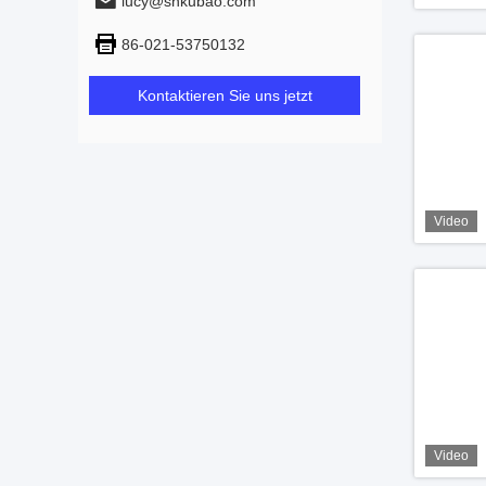
lucy@shkubao.com
86-021-53750132
Kontaktieren Sie uns jetzt
Video
Video