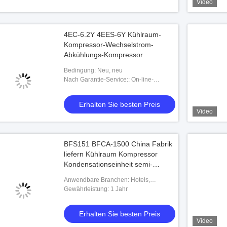
Video
4EC-6.2Y 4EES-6Y Kühlraum-
Kompressor-Wechselstrom-
Abkühlungs-Kompressor
Bedingung: Neu, neu
Nach Garantie-Service:: On-line-
Unterstützung
Erhalten Sie besten Preis
Video
BFS151 BFCA-1500 China Fabrik
liefern Kühlraum Kompressor
Kondensationseinheit semi-
hermetische 15hp
Anwendbare Branchen: Hotels,
Kühlkompressor
Kleidergeschäfte, Baumaterial-
Gewährleistung: 1 Jahr
Geschäfte, Maschinerie-
Reparaturwerkstätten,
Erhalten Sie besten Preis
Produktionsanlage
Video