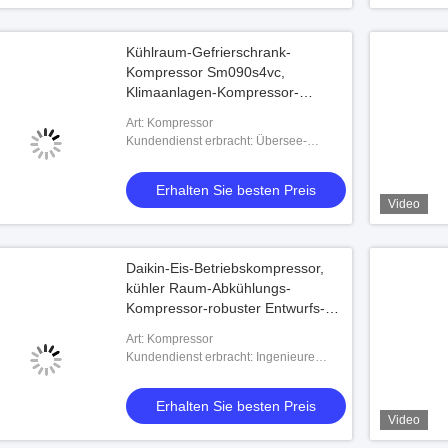
Kühlraum-Gefrierschrank-
Kompressor Sm090s4vc,
Klimaanlagen-Kompressor-
Universalitäts-Art
Art: Kompressor
Kundendienst erbracht: Übersee-
Service-Center verfügbar
Erhalten Sie besten Preis
Video
Daikin-Eis-Betriebskompressor,
kühler Raum-Abkühlungs-
Kompressor-robuster Entwurfs-
Kompaktbauweise
Art: Kompressor
Kundendienst erbracht: Ingenieure
verfügbar Maschinerie übersee
instandhalten
Erhalten Sie besten Preis
Video